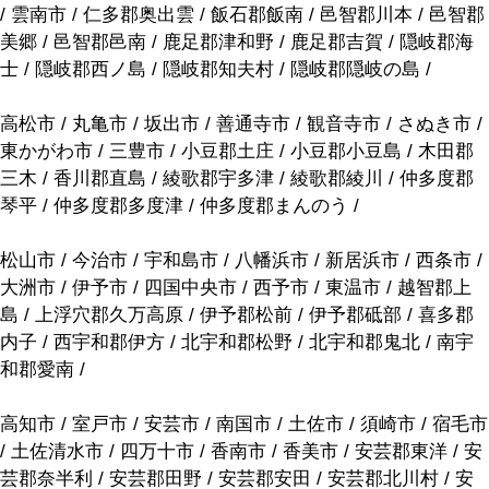
/ 雲南市 / 仁多郡奥出雲 / 飯石郡飯南 / 邑智郡川本 / 邑智郡
美郷 / 邑智郡邑南 / 鹿足郡津和野 / 鹿足郡吉賀 / 隠岐郡海
士 / 隠岐郡西ノ島 / 隠岐郡知夫村 / 隠岐郡隠岐の島 /
高松市 / 丸亀市 / 坂出市 / 善通寺市 / 観音寺市 / さぬき市 /
東かがわ市 / 三豊市 / 小豆郡土庄 / 小豆郡小豆島 / 木田郡
三木 / 香川郡直島 / 綾歌郡宇多津 / 綾歌郡綾川 / 仲多度郡
琴平 / 仲多度郡多度津 / 仲多度郡まんのう /
松山市 / 今治市 / 宇和島市 / 八幡浜市 / 新居浜市 / 西条市 /
大洲市 / 伊予市 / 四国中央市 / 西予市 / 東温市 / 越智郡上
島 / 上浮穴郡久万高原 / 伊予郡松前 / 伊予郡砥部 / 喜多郡
内子 / 西宇和郡伊方 / 北宇和郡松野 / 北宇和郡鬼北 / 南宇
和郡愛南 /
高知市 / 室戸市 / 安芸市 / 南国市 / 土佐市 / 須崎市 / 宿毛市
/ 土佐清水市 / 四万十市 / 香南市 / 香美市 / 安芸郡東洋 / 安
芸郡奈半利 / 安芸郡田野 / 安芸郡安田 / 安芸郡北川村 / 安