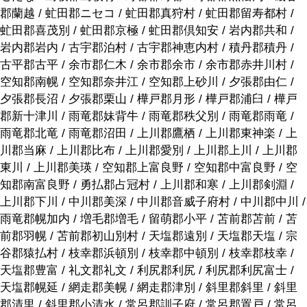
郡蘭越 / 虻田郡ニセコ / 虻田郡真狩村 / 虻田郡留寿都村 /
虻田郡喜茂別 / 虻田郡京極 / 虻田郡倶知安 / 岩内郡共和 /
岩内郡岩内 / 古宇郡泊村 / 古宇郡神恵内村 / 積丹郡積丹 /
古平郡古平 / 余市郡仁木 / 余市郡余市 / 余市郡赤井川村 /
空知郡南幌 / 空知郡奈井江 / 空知郡上砂川 / 夕張郡由仁 /
夕張郡長沼 / 夕張郡栗山 / 樺戸郡月形 / 樺戸郡浦臼 / 樺戸
郡新十津川 / 雨竜郡妹背牛 / 雨竜郡秩父別 / 雨竜郡雨竜 /
雨竜郡北竜 / 雨竜郡沼田 / 上川郡鷹栖 / 上川郡東神楽 / 上
川郡当麻 / 上川郡比布 / 上川郡愛別 / 上川郡上川 / 上川郡
東川 / 上川郡美瑛 / 空知郡上富良野 / 空知郡中富良野 / 空
知郡南富良野 / 勇払郡占冠村 / 上川郡和寒 / 上川郡剣淵 /
上川郡下川 / 中川郡美深 / 中川郡音威子府村 / 中川郡中川 /
雨竜郡幌加内 / 増毛郡増毛 / 留萌郡小平 / 苫前郡苫前 / 苫
前郡羽幌 / 苫前郡初山別村 / 天塩郡遠別 / 天塩郡天塩 / 宗
谷郡猿払村 / 枝幸郡浜頓別 / 枝幸郡中頓別 / 枝幸郡枝幸 /
天塩郡豊富 / 礼文郡礼文 / 利尻郡利尻 / 利尻郡利尻富士 /
天塩郡幌延 / 網走郡美幌 / 網走郡津別 / 斜里郡斜里 / 斜里
郡清里 / 斜里郡小清水 / 常呂郡訓子府 / 常呂郡置戸 / 常呂