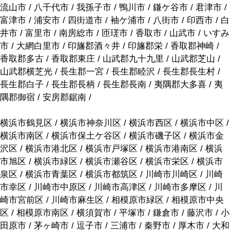
流山市 / 八千代市 / 我孫子市 / 鴨川市 / 鎌ケ谷市 / 君津市 /
富津市 / 浦安市 / 四街道市 / 袖ケ浦市 / 八街市 / 印西市 / 白
井市 / 富里市 / 南房総市 / 匝瑳市 / 香取市 / 山武市 / いすみ
市 / 大網白里市 / 印旛郡酒々井 / 印旛郡栄 / 香取郡神崎 /
香取郡多古 / 香取郡東庄 / 山武郡九十九里 / 山武郡芝山 /
山武郡横芝光 / 長生郡一宮 / 長生郡睦沢 / 長生郡長生村 /
長生郡白子 / 長生郡長柄 / 長生郡長南 / 夷隅郡大多喜 / 夷
隅郡御宿 / 安房郡鋸南 /
横浜市鶴見区 / 横浜市神奈川区 / 横浜市西区 / 横浜市中区 /
横浜市南区 / 横浜市保土ケ谷区 / 横浜市磯子区 / 横浜市金
沢区 / 横浜市港北区 / 横浜市戸塚区 / 横浜市港南区 / 横浜
市旭区 / 横浜市緑区 / 横浜市瀬谷区 / 横浜市栄区 / 横浜市
泉区 / 横浜市青葉区 / 横浜市都筑区 / 川崎市川崎区 / 川崎
市幸区 / 川崎市中原区 / 川崎市高津区 / 川崎市多摩区 / 川
崎市宮前区 / 川崎市麻生区 / 相模原市緑区 / 相模原市中央
区 / 相模原市南区 / 横須賀市 / 平塚市 / 鎌倉市 / 藤沢市 / 小
田原市 / 茅ヶ崎市 / 逗子市 / 三浦市 / 秦野市 / 厚木市 / 大和