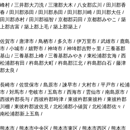
峰村 / 三井郡大刀洗 / 三潴郡大木 / 八女郡広川 / 田川郡香
春 / 田川郡添田 / 田川郡糸田 / 田川郡川崎 / 田川郡大任 /
田川郡赤村 / 田川郡福智 / 京都郡苅田 / 京都郡みやこ / 築
上郡吉富 / 築上郡上毛 / 築上郡築上 /
佐賀市 / 唐津市 / 鳥栖市 / 多久市 / 伊万里市 / 武雄市 / 鹿島
市 / 小城市 / 嬉野市 / 神埼市 / 神埼郡吉野ヶ里 / 三養基郡
基山 / 三養基郡上峰 / 三養基郡みやき / 東松浦郡玄海 / 西
松浦郡有田 / 杵島郡大町 / 杵島郡江北 / 杵島郡白石 / 藤津
郡太良 /
長崎市 / 佐世保市 / 島原市 / 諫早市 / 大村市 / 平戸市 / 松浦
市 / 対馬市 / 壱岐市 / 五島市 / 西海市 / 雲仙市 / 南島原市 /
西彼杵郡長与 / 西彼杵郡時津 / 東彼杵郡東彼杵 / 東彼杵郡
川棚 / 東彼杵郡波佐見 / 北松浦郡小値賀 / 北松浦郡佐々 /
南松浦郡新上五島 /
熊本市 / 熊本市中央区 / 熊本市東区 / 熊本市西区 / 熊本市