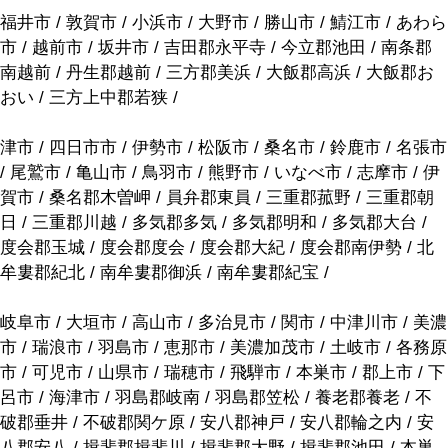
福井市 / 敦賀市 / 小浜市 / 大野市 / 勝山市 / 鯖江市 / あわら
市 / 越前市 / 坂井市 / 吉田郡永平寺 / 今立郡池田 / 南条郡
南越前 / 丹生郡越前 / 三方郡美浜 / 大飯郡高浜 / 大飯郡お
おい / 三方上中郡若狭 /
津市 / 四日市市 / 伊勢市 / 松阪市 / 桑名市 / 鈴鹿市 / 名張市
/ 尾鷲市 / 亀山市 / 鳥羽市 / 熊野市 / いなべ市 / 志摩市 / 伊
賀市 / 桑名郡木曽岬 / 員弁郡東員 / 三重郡菰野 / 三重郡朝
日 / 三重郡川越 / 多気郡多気 / 多気郡明和 / 多気郡大台 /
度会郡玉城 / 度会郡度会 / 度会郡大紀 / 度会郡南伊勢 / 北
牟婁郡紀北 / 南牟婁郡御浜 / 南牟婁郡紀宝 /
岐阜市 / 大垣市 / 高山市 / 多治見市 / 関市 / 中津川市 / 美濃
市 / 瑞浪市 / 羽島市 / 恵那市 / 美濃加茂市 / 土岐市 / 各務原
市 / 可児市 / 山県市 / 瑞穂市 / 飛騨市 / 本巣市 / 郡上市 / 下
呂市 / 海津市 / 羽島郡岐南 / 羽島郡笠松 / 養老郡養老 / 不
破郡垂井 / 不破郡関ケ原 / 安八郡神戸 / 安八郡輪之内 / 安
八郡安八 / 揖斐郡揖斐川 / 揖斐郡大野 / 揖斐郡池田 / 本巣