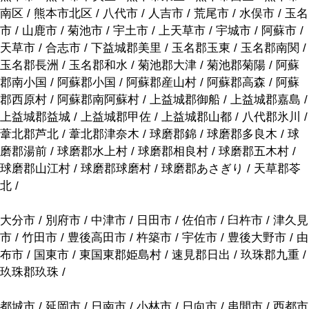
南区 / 熊本市北区 / 八代市 / 人吉市 / 荒尾市 / 水俣市 / 玉名
市 / 山鹿市 / 菊池市 / 宇土市 / 上天草市 / 宇城市 / 阿蘇市 /
天草市 / 合志市 / 下益城郡美里 / 玉名郡玉東 / 玉名郡南関 /
玉名郡長洲 / 玉名郡和水 / 菊池郡大津 / 菊池郡菊陽 / 阿蘇
郡南小国 / 阿蘇郡小国 / 阿蘇郡産山村 / 阿蘇郡高森 / 阿蘇
郡西原村 / 阿蘇郡南阿蘇村 / 上益城郡御船 / 上益城郡嘉島 /
上益城郡益城 / 上益城郡甲佐 / 上益城郡山都 / 八代郡氷川 /
葦北郡芦北 / 葦北郡津奈木 / 球磨郡錦 / 球磨郡多良木 / 球
磨郡湯前 / 球磨郡水上村 / 球磨郡相良村 / 球磨郡五木村 /
球磨郡山江村 / 球磨郡球磨村 / 球磨郡あさぎり / 天草郡苓
北 /
大分市 / 別府市 / 中津市 / 日田市 / 佐伯市 / 臼杵市 / 津久見
市 / 竹田市 / 豊後高田市 / 杵築市 / 宇佐市 / 豊後大野市 / 由
布市 / 国東市 / 東国東郡姫島村 / 速見郡日出 / 玖珠郡九重 /
玖珠郡玖珠 /
都城市 / 延岡市 / 日南市 / 小林市 / 日向市 / 串間市 / 西都市