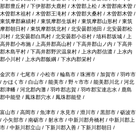
那郡豊丘村 / 下伊那郡大鹿村 / 木曽郡上松 / 木曽郡南木曽 /
木曽郡木祖村 / 木曽郡王滝村 / 木曽郡大桑村 / 木曽郡木曽 /
東筑摩郡麻績村 / 東筑摩郡生坂村 / 東筑摩郡山形村 / 東筑
摩郡朝日村 / 東筑摩郡筑北村 / 北安曇郡池田 / 北安曇郡松
川村 / 北安曇郡白馬村 / 北安曇郡小谷村 / 埴科郡坂城 / 上
高井郡小布施 / 上高井郡高山村 / 下高井郡山ノ内 / 下高井
郡木島平村 / 下高井郡野沢温泉村 / 上水内郡信濃 / 上水内
郡小川村 / 上水内郡飯綱 / 下水内郡栄村 /
金沢市 / 七尾市 / 小松市 / 輪島市 / 珠洲市 / 加賀市 / 羽咋市
/ かほく市 / 白山市 / 能美市 / 野々市市 / 能美郡川北 / 河北
郡津幡 / 河北郡内灘 / 羽咋郡志賀 / 羽咋郡宝達志水 / 鹿島
郡中能登 / 鳳珠郡穴水 / 鳳珠郡能登 /
富山市 / 高岡市 / 魚津市 / 氷見市 / 滑川市 / 黒部市 / 砺波市
/ 小矢部市 / 南砺市 / 射水市 / 中新川郡舟橋村 / 中新川郡上
市 / 中新川郡立山 / 下新川郡入善 / 下新川郡朝日 /