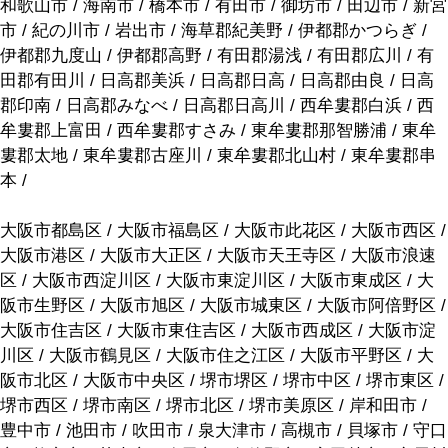
和歌山市 / 海南市 / 橋本市 / 有田市 / 御坊市 / 田辺市 / 新宮
市 / 紀の川市 / 岩出市 / 海草郡紀美野 / 伊都郡かつらぎ /
伊都郡九度山 / 伊都郡高野 / 有田郡湯浅 / 有田郡広川 / 有
田郡有田川 / 日高郡美浜 / 日高郡日高 / 日高郡由良 / 日高
郡印南 / 日高郡みなべ / 日高郡日高川 / 西牟婁郡白浜 / 西
牟婁郡上富田 / 西牟婁郡すさみ / 東牟婁郡那智勝浦 / 東牟
婁郡太地 / 東牟婁郡古座川 / 東牟婁郡北山村 / 東牟婁郡串
本 /
大阪市都島区 / 大阪市福島区 / 大阪市此花区 / 大阪市西区 /
大阪市港区 / 大阪市大正区 / 大阪市天王寺区 / 大阪市浪速
区 / 大阪市西淀川区 / 大阪市東淀川区 / 大阪市東成区 / 大
阪市生野区 / 大阪市旭区 / 大阪市城東区 / 大阪市阿倍野区 /
大阪市住吉区 / 大阪市東住吉区 / 大阪市西成区 / 大阪市淀
川区 / 大阪市鶴見区 / 大阪市住之江区 / 大阪市平野区 / 大
阪市北区 / 大阪市中央区 / 堺市堺区 / 堺市中区 / 堺市東区 /
堺市西区 / 堺市南区 / 堺市北区 / 堺市美原区 / 岸和田市 /
豊中市 / 池田市 / 吹田市 / 泉大津市 / 高槻市 / 貝塚市 / 守口