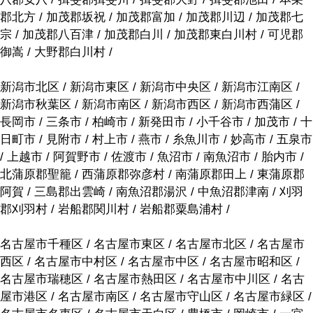
郡北方 / 加茂郡坂祝 / 加茂郡富加 / 加茂郡川辺 / 加茂郡七
宗 / 加茂郡八百津 / 加茂郡白川 / 加茂郡東白川村 / 可児郡
御嵩 / 大野郡白川村 /
新潟市北区 / 新潟市東区 / 新潟市中央区 / 新潟市江南区 /
新潟市秋葉区 / 新潟市南区 / 新潟市西区 / 新潟市西蒲区 /
長岡市 / 三条市 / 柏崎市 / 新発田市 / 小千谷市 / 加茂市 / 十
日町市 / 見附市 / 村上市 / 燕市 / 糸魚川市 / 妙高市 / 五泉市
/ 上越市 / 阿賀野市 / 佐渡市 / 魚沼市 / 南魚沼市 / 胎内市 /
北蒲原郡聖籠 / 西蒲原郡弥彦村 / 南蒲原郡田上 / 東蒲原郡
阿賀 / 三島郡出雲崎 / 南魚沼郡湯沢 / 中魚沼郡津南 / 刈羽
郡刈羽村 / 岩船郡関川村 / 岩船郡粟島浦村 /
名古屋市千種区 / 名古屋市東区 / 名古屋市北区 / 名古屋市
西区 / 名古屋市中村区 / 名古屋市中区 / 名古屋市昭和区 /
名古屋市瑞穂区 / 名古屋市熱田区 / 名古屋市中川区 / 名古
屋市港区 / 名古屋市南区 / 名古屋市守山区 / 名古屋市緑区 /