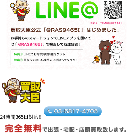
24時間365日対応!!