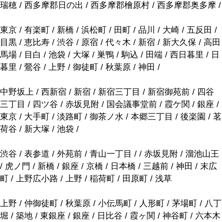
瑞穂 / 西多摩郡日の出 / 西多摩郡檜原村 / 西多摩郡奥多摩 /
東京 / 有楽町 / 新橋 / 浜松町 / 田町 / 品川 / 大崎 / 五反田 /
目黒 / 恵比寿 / 渋谷 / 原宿 / 代々木 / 新宿 / 新大久保 / 高田
馬場 / 目白 / 池袋 / 大塚 / 巣鴨 / 駒込 / 田端 / 西日暮里 / 日
暮里 / 鶯谷 / 上野 / 御徒町 / 秋葉原 / 神田 /
中野坂上 / 西新宿 / 新宿 / 新宿三丁目 / 新宿御苑前 / 四谷
三丁目 / 四ツ谷 / 赤坂見附 / 国会議事堂前 / 霞ケ関 / 銀座 /
東京 / 大手町 / 淡路町 / 御茶ノ水 / 本郷三丁目 / 後楽園 / 茗
荷谷 / 新大塚 / 池袋 /
渋谷 / 表参道 / 外苑前 / 青山一丁目 / / 赤坂見附 / 溜池山王
/ 虎ノ門 / 新橋 / 銀座 / 京橋 / 日本橋 / 三越前 / 神田 / 末広
町 / 上野広小路 / 上野 / 稲荷町 / 田原町 / 浅草
上野 / 仲御徒町 / 秋葉原 / 小伝馬町 / 人形町 / 茅場町 / 八丁
堀 / 築地 / 東銀座 / 銀座 / 日比谷 / 霞ヶ関 / 神谷町 / 六本木