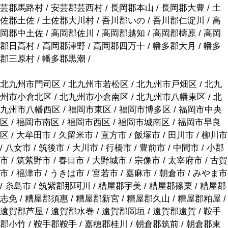
芸郡馬路村 / 安芸郡芸西村 / 長岡郡本山 / 長岡郡大豊 / 土
佐郡土佐 / 土佐郡大川村 / 吾川郡いの / 吾川郡仁淀川 / 高
岡郡中土佐 / 高岡郡佐川 / 高岡郡越知 / 高岡郡檮原 / 高岡
郡日高村 / 高岡郡津野 / 高岡郡四万十 / 幡多郡大月 / 幡多
郡三原村 / 幡多郡黒潮 /
北九州市門司区 / 北九州市若松区 / 北九州市戸畑区 / 北九
州市小倉北区 / 北九州市小倉南区 / 北九州市八幡東区 / 北
九州市八幡西区 / 福岡市東区 / 福岡市博多区 / 福岡市中央
区 / 福岡市南区 / 福岡市西区 / 福岡市城南区 / 福岡市早良
区 / 大牟田市 / 久留米市 / 直方市 / 飯塚市 / 田川市 / 柳川市
/ 八女市 / 筑後市 / 大川市 / 行橋市 / 豊前市 / 中間市 / 小郡
市 / 筑紫野市 / 春日市 / 大野城市 / 宗像市 / 太宰府市 / 古賀
市 / 福津市 / うきは市 / 宮若市 / 嘉麻市 / 朝倉市 / みやま市
/ 糸島市 / 筑紫郡那珂川 / 糟屋郡宇美 / 糟屋郡篠栗 / 糟屋郡
志免 / 糟屋郡須惠 / 糟屋郡新宮 / 糟屋郡久山 / 糟屋郡粕屋 /
遠賀郡芦屋 / 遠賀郡水巻 / 遠賀郡岡垣 / 遠賀郡遠賀 / 鞍手
郡小竹 / 鞍手郡鞍手 / 嘉穂郡桂川 / 朝倉郡筑前 / 朝倉郡東