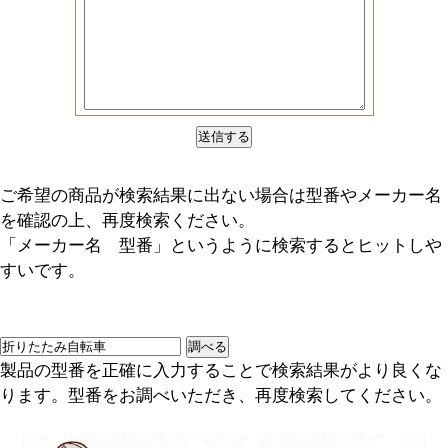
ご希望の商品が検索結果に出ない場合は型番やメーカー名
を確認の上、再度検索ください。
「メーカー名 型番」というように検索するとヒットしや
すいです。
調べる
製品の型番を正確に入力することで検索結果がより良くな
ります。型番をお調べいただき、再度検索してください。