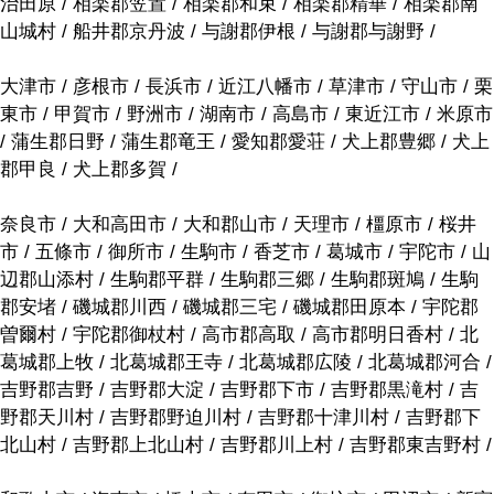
治田原 / 相楽郡笠置 / 相楽郡和束 / 相楽郡精華 / 相楽郡南
山城村 / 船井郡京丹波 / 与謝郡伊根 / 与謝郡与謝野 /
大津市 / 彦根市 / 長浜市 / 近江八幡市 / 草津市 / 守山市 / 栗
東市 / 甲賀市 / 野洲市 / 湖南市 / 高島市 / 東近江市 / 米原市
/ 蒲生郡日野 / 蒲生郡竜王 / 愛知郡愛荘 / 犬上郡豊郷 / 犬上
郡甲良 / 犬上郡多賀 /
奈良市 / 大和高田市 / 大和郡山市 / 天理市 / 橿原市 / 桜井
市 / 五條市 / 御所市 / 生駒市 / 香芝市 / 葛城市 / 宇陀市 / 山
辺郡山添村 / 生駒郡平群 / 生駒郡三郷 / 生駒郡斑鳩 / 生駒
郡安堵 / 磯城郡川西 / 磯城郡三宅 / 磯城郡田原本 / 宇陀郡
曽爾村 / 宇陀郡御杖村 / 高市郡高取 / 高市郡明日香村 / 北
葛城郡上牧 / 北葛城郡王寺 / 北葛城郡広陵 / 北葛城郡河合 /
吉野郡吉野 / 吉野郡大淀 / 吉野郡下市 / 吉野郡黒滝村 / 吉
野郡天川村 / 吉野郡野迫川村 / 吉野郡十津川村 / 吉野郡下
北山村 / 吉野郡上北山村 / 吉野郡川上村 / 吉野郡東吉野村 /