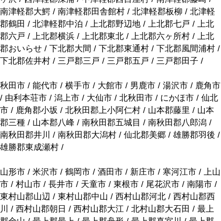
南津軽郡大鰐 / 南津軽郡田舎館村 / 北津軽郡板柳 / 北津軽
郡鶴田 / 北津軽郡中泊 / 上北郡野辺地 / 上北郡七戸 / 上北
郡六戸 / 上北郡横浜 / 上北郡東北 / 上北郡六ヶ所村 / 上北
郡おいらせ / 下北郡大間 / 下北郡東通村 / 下北郡風間浦村 /
下北郡佐井村 / 三戸郡三戸 / 三戸郡五戸 / 三戸郡田子 /
秋田市 / 能代市 / 横手市 / 大館市 / 男鹿市 / 湯沢市 / 鹿角市
/ 由利本荘市 / 潟上市 / 大仙市 / 北秋田市 / にかほ市 / 仙北
市 / 鹿角郡小坂 / 北秋田郡上小阿仁村 / 山本郡藤里 / 山本
郡三種 / 山本郡八峰 / 南秋田郡五城目 / 南秋田郡八郎潟 /
南秋田郡井川 / 南秋田郡大潟村 / 仙北郡美郷 / 雄勝郡羽後 /
雄勝郡東成瀬村 /
山形市 / 米沢市 / 鶴岡市 / 酒田市 / 新庄市 / 寒河江市 / 上山
市 / 村山市 / 長井市 / 天童市 / 東根市 / 尾花沢市 / 南陽市 /
東村山郡山辺 / 東村山郡中山 / 西村山郡河北 / 西村山郡西
川 / 西村山郡朝日 / 西村山郡大江 / 北村山郡大石田 / 最上