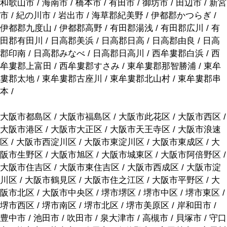
和歌山市 / 海南市 / 橋本市 / 有田市 / 御坊市 / 田辺市 / 新宮
市 / 紀の川市 / 岩出市 / 海草郡紀美野 / 伊都郡かつらぎ /
伊都郡九度山 / 伊都郡高野 / 有田郡湯浅 / 有田郡広川 / 有
田郡有田川 / 日高郡美浜 / 日高郡日高 / 日高郡由良 / 日高
郡印南 / 日高郡みなべ / 日高郡日高川 / 西牟婁郡白浜 / 西
牟婁郡上富田 / 西牟婁郡すさみ / 東牟婁郡那智勝浦 / 東牟
婁郡太地 / 東牟婁郡古座川 / 東牟婁郡北山村 / 東牟婁郡串
本 /
大阪市都島区 / 大阪市福島区 / 大阪市此花区 / 大阪市西区 /
大阪市港区 / 大阪市大正区 / 大阪市天王寺区 / 大阪市浪速
区 / 大阪市西淀川区 / 大阪市東淀川区 / 大阪市東成区 / 大
阪市生野区 / 大阪市旭区 / 大阪市城東区 / 大阪市阿倍野区 /
大阪市住吉区 / 大阪市東住吉区 / 大阪市西成区 / 大阪市淀
川区 / 大阪市鶴見区 / 大阪市住之江区 / 大阪市平野区 / 大
阪市北区 / 大阪市中央区 / 堺市堺区 / 堺市中区 / 堺市東区 /
堺市西区 / 堺市南区 / 堺市北区 / 堺市美原区 / 岸和田市 /
豊中市 / 池田市 / 吹田市 / 泉大津市 / 高槻市 / 貝塚市 / 守口