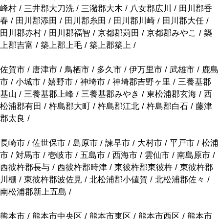
峰村 / 三井郡大刀洗 / 三潴郡大木 / 八女郡広川 / 田川郡香
春 / 田川郡添田 / 田川郡糸田 / 田川郡川崎 / 田川郡大任 /
田川郡赤村 / 田川郡福智 / 京都郡苅田 / 京都郡みやこ / 築
上郡吉富 / 築上郡上毛 / 築上郡築上 /
佐賀市 / 唐津市 / 鳥栖市 / 多久市 / 伊万里市 / 武雄市 / 鹿島
市 / 小城市 / 嬉野市 / 神埼市 / 神埼郡吉野ヶ里 / 三養基郡
基山 / 三養基郡上峰 / 三養基郡みやき / 東松浦郡玄海 / 西
松浦郡有田 / 杵島郡大町 / 杵島郡江北 / 杵島郡白石 / 藤津
郡太良 /
長崎市 / 佐世保市 / 島原市 / 諫早市 / 大村市 / 平戸市 / 松浦
市 / 対馬市 / 壱岐市 / 五島市 / 西海市 / 雲仙市 / 南島原市 /
西彼杵郡長与 / 西彼杵郡時津 / 東彼杵郡東彼杵 / 東彼杵郡
川棚 / 東彼杵郡波佐見 / 北松浦郡小値賀 / 北松浦郡佐々 /
南松浦郡新上五島 /
熊本市 / 熊本市中央区 / 熊本市東区 / 熊本市西区 / 熊本市