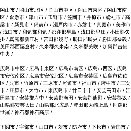
岡山市 / 岡山市北区 / 岡山市中区 / 岡山市東区 / 岡山市南
区 / 倉敷市 / 津山市 / 玉野市 / 笠岡市 / 井原市 / 総社市 / 高
梁市 / 新見市 / 備前市 / 瀬戸内市 / 赤磐市 / 真庭市 / 美作市
/ 浅口市 / 和気郡和気 / 都窪郡早島 / 浅口郡里庄 / 小田郡矢
掛 / 真庭郡新庄村 / 苫田郡鏡野 / 勝田郡勝央 / 勝田郡奈義 /
英田郡西粟倉村 / 久米郡久米南 / 久米郡美咲 / 加賀郡吉備
中央 /
広島市中区 / 広島市東区 / 広島市南区 / 広島市西区 / 広島
市安佐南区 / 広島市安佐北区 / 広島市安芸区 / 広島市佐伯
区 / 呉市 / 竹原市 / 三原市 / 尾道市 / 福山市 / 府中市 / 三次
市 / 庄原市 / 大竹市 / 東広島市 / 廿日市市 / 安芸高田市 / 江
田島市 / 安芸郡府中 / 安芸郡海田 / 安芸郡熊野 / 安芸郡坂 /
山県郡安芸太田 / 山県郡北広島 / 豊田郡大崎上島 / 世羅郡
世羅 / 神石郡神石高原 /
下関市 / 宇部市 / 山口市 / 萩市 / 防府市 / 下松市 / 岩国市 /