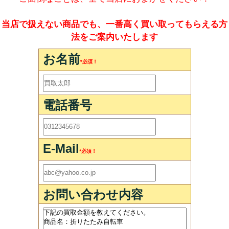
当店で扱えない商品でも、一番高く買い取ってもらえる方
法をご案内いたします
お名前
*必須！
電話番号
E-Mail
*必須！
お問い合わせ内容