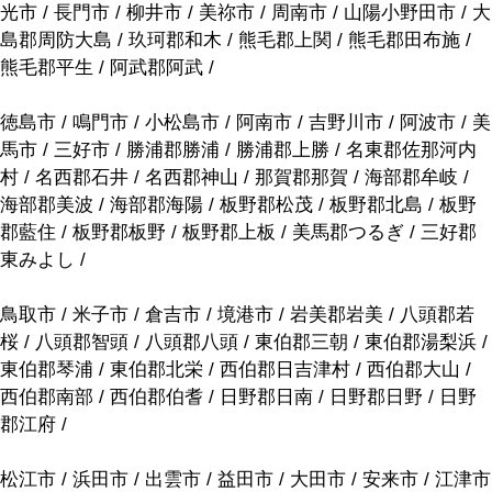
光市 / 長門市 / 柳井市 / 美祢市 / 周南市 / 山陽小野田市 / 大
島郡周防大島 / 玖珂郡和木 / 熊毛郡上関 / 熊毛郡田布施 /
熊毛郡平生 / 阿武郡阿武 /
徳島市 / 鳴門市 / 小松島市 / 阿南市 / 吉野川市 / 阿波市 / 美
馬市 / 三好市 / 勝浦郡勝浦 / 勝浦郡上勝 / 名東郡佐那河内
村 / 名西郡石井 / 名西郡神山 / 那賀郡那賀 / 海部郡牟岐 /
海部郡美波 / 海部郡海陽 / 板野郡松茂 / 板野郡北島 / 板野
郡藍住 / 板野郡板野 / 板野郡上板 / 美馬郡つるぎ / 三好郡
東みよし /
鳥取市 / 米子市 / 倉吉市 / 境港市 / 岩美郡岩美 / 八頭郡若
桜 / 八頭郡智頭 / 八頭郡八頭 / 東伯郡三朝 / 東伯郡湯梨浜 /
東伯郡琴浦 / 東伯郡北栄 / 西伯郡日吉津村 / 西伯郡大山 /
西伯郡南部 / 西伯郡伯耆 / 日野郡日南 / 日野郡日野 / 日野
郡江府 /
松江市 / 浜田市 / 出雲市 / 益田市 / 大田市 / 安来市 / 江津市