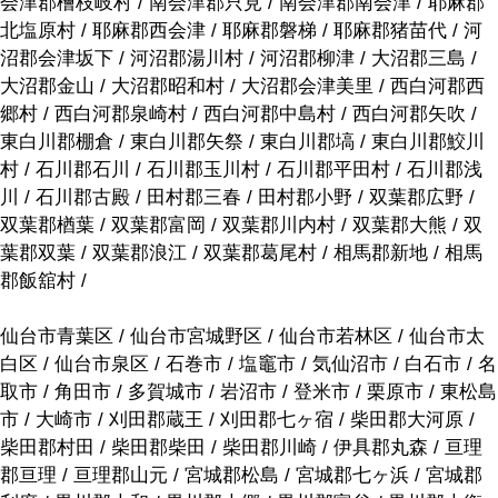
会津郡檜枝岐村 / 南会津郡只見 / 南会津郡南会津 / 耶麻郡
北塩原村 / 耶麻郡西会津 / 耶麻郡磐梯 / 耶麻郡猪苗代 / 河
沼郡会津坂下 / 河沼郡湯川村 / 河沼郡柳津 / 大沼郡三島 /
大沼郡金山 / 大沼郡昭和村 / 大沼郡会津美里 / 西白河郡西
郷村 / 西白河郡泉崎村 / 西白河郡中島村 / 西白河郡矢吹 /
東白川郡棚倉 / 東白川郡矢祭 / 東白川郡塙 / 東白川郡鮫川
村 / 石川郡石川 / 石川郡玉川村 / 石川郡平田村 / 石川郡浅
川 / 石川郡古殿 / 田村郡三春 / 田村郡小野 / 双葉郡広野 /
双葉郡楢葉 / 双葉郡富岡 / 双葉郡川内村 / 双葉郡大熊 / 双
葉郡双葉 / 双葉郡浪江 / 双葉郡葛尾村 / 相馬郡新地 / 相馬
郡飯舘村 /
仙台市青葉区 / 仙台市宮城野区 / 仙台市若林区 / 仙台市太
白区 / 仙台市泉区 / 石巻市 / 塩竈市 / 気仙沼市 / 白石市 / 名
取市 / 角田市 / 多賀城市 / 岩沼市 / 登米市 / 栗原市 / 東松島
市 / 大崎市 / 刈田郡蔵王 / 刈田郡七ヶ宿 / 柴田郡大河原 /
柴田郡村田 / 柴田郡柴田 / 柴田郡川崎 / 伊具郡丸森 / 亘理
郡亘理 / 亘理郡山元 / 宮城郡松島 / 宮城郡七ヶ浜 / 宮城郡