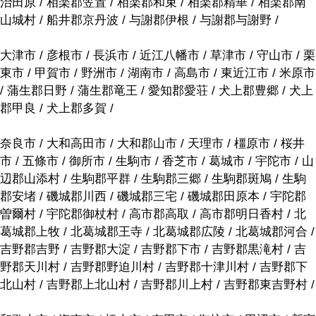
治田原 / 相楽郡笠置 / 相楽郡和束 / 相楽郡精華 / 相楽郡南
山城村 / 船井郡京丹波 / 与謝郡伊根 / 与謝郡与謝野 /
大津市 / 彦根市 / 長浜市 / 近江八幡市 / 草津市 / 守山市 / 栗
東市 / 甲賀市 / 野洲市 / 湖南市 / 高島市 / 東近江市 / 米原市
/ 蒲生郡日野 / 蒲生郡竜王 / 愛知郡愛荘 / 犬上郡豊郷 / 犬上
郡甲良 / 犬上郡多賀 /
奈良市 / 大和高田市 / 大和郡山市 / 天理市 / 橿原市 / 桜井
市 / 五條市 / 御所市 / 生駒市 / 香芝市 / 葛城市 / 宇陀市 / 山
辺郡山添村 / 生駒郡平群 / 生駒郡三郷 / 生駒郡斑鳩 / 生駒
郡安堵 / 磯城郡川西 / 磯城郡三宅 / 磯城郡田原本 / 宇陀郡
曽爾村 / 宇陀郡御杖村 / 高市郡高取 / 高市郡明日香村 / 北
葛城郡上牧 / 北葛城郡王寺 / 北葛城郡広陵 / 北葛城郡河合 /
吉野郡吉野 / 吉野郡大淀 / 吉野郡下市 / 吉野郡黒滝村 / 吉
野郡天川村 / 吉野郡野迫川村 / 吉野郡十津川村 / 吉野郡下
北山村 / 吉野郡上北山村 / 吉野郡川上村 / 吉野郡東吉野村 /