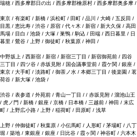
瑞穂 / 西多摩郡日の出 / 西多摩郡檜原村 / 西多摩郡奥多摩 /
東京 / 有楽町 / 新橋 / 浜松町 / 田町 / 品川 / 大崎 / 五反田 /
目黒 / 恵比寿 / 渋谷 / 原宿 / 代々木 / 新宿 / 新大久保 / 高田
馬場 / 目白 / 池袋 / 大塚 / 巣鴨 / 駒込 / 田端 / 西日暮里 / 日
暮里 / 鶯谷 / 上野 / 御徒町 / 秋葉原 / 神田 /
中野坂上 / 西新宿 / 新宿 / 新宿三丁目 / 新宿御苑前 / 四谷
三丁目 / 四ツ谷 / 赤坂見附 / 国会議事堂前 / 霞ケ関 / 銀座 /
東京 / 大手町 / 淡路町 / 御茶ノ水 / 本郷三丁目 / 後楽園 / 茗
荷谷 / 新大塚 / 池袋 /
渋谷 / 表参道 / 外苑前 / 青山一丁目 / / 赤坂見附 / 溜池山王
/ 虎ノ門 / 新橋 / 銀座 / 京橋 / 日本橋 / 三越前 / 神田 / 末広
町 / 上野広小路 / 上野 / 稲荷町 / 田原町 / 浅草
上野 / 仲御徒町 / 秋葉原 / 小伝馬町 / 人形町 / 茅場町 / 八丁
堀 / 築地 / 東銀座 / 銀座 / 日比谷 / 霞ヶ関 / 神谷町 / 六本木