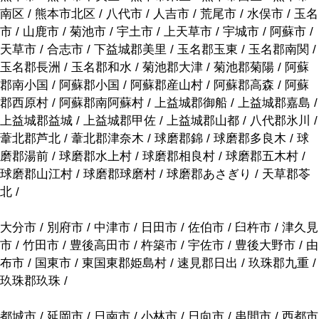
南区 / 熊本市北区 / 八代市 / 人吉市 / 荒尾市 / 水俣市 / 玉名
市 / 山鹿市 / 菊池市 / 宇土市 / 上天草市 / 宇城市 / 阿蘇市 /
天草市 / 合志市 / 下益城郡美里 / 玉名郡玉東 / 玉名郡南関 /
玉名郡長洲 / 玉名郡和水 / 菊池郡大津 / 菊池郡菊陽 / 阿蘇
郡南小国 / 阿蘇郡小国 / 阿蘇郡産山村 / 阿蘇郡高森 / 阿蘇
郡西原村 / 阿蘇郡南阿蘇村 / 上益城郡御船 / 上益城郡嘉島 /
上益城郡益城 / 上益城郡甲佐 / 上益城郡山都 / 八代郡氷川 /
葦北郡芦北 / 葦北郡津奈木 / 球磨郡錦 / 球磨郡多良木 / 球
磨郡湯前 / 球磨郡水上村 / 球磨郡相良村 / 球磨郡五木村 /
球磨郡山江村 / 球磨郡球磨村 / 球磨郡あさぎり / 天草郡苓
北 /
大分市 / 別府市 / 中津市 / 日田市 / 佐伯市 / 臼杵市 / 津久見
市 / 竹田市 / 豊後高田市 / 杵築市 / 宇佐市 / 豊後大野市 / 由
布市 / 国東市 / 東国東郡姫島村 / 速見郡日出 / 玖珠郡九重 /
玖珠郡玖珠 /
都城市 / 延岡市 / 日南市 / 小林市 / 日向市 / 串間市 / 西都市