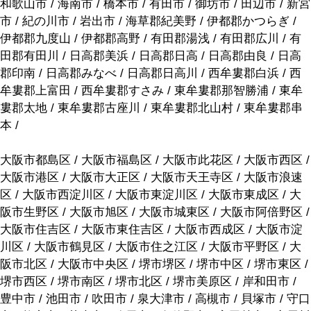
和歌山市 / 海南市 / 橋本市 / 有田市 / 御坊市 / 田辺市 / 新宮
市 / 紀の川市 / 岩出市 / 海草郡紀美野 / 伊都郡かつらぎ /
伊都郡九度山 / 伊都郡高野 / 有田郡湯浅 / 有田郡広川 / 有
田郡有田川 / 日高郡美浜 / 日高郡日高 / 日高郡由良 / 日高
郡印南 / 日高郡みなべ / 日高郡日高川 / 西牟婁郡白浜 / 西
牟婁郡上富田 / 西牟婁郡すさみ / 東牟婁郡那智勝浦 / 東牟
婁郡太地 / 東牟婁郡古座川 / 東牟婁郡北山村 / 東牟婁郡串
本 /
大阪市都島区 / 大阪市福島区 / 大阪市此花区 / 大阪市西区 /
大阪市港区 / 大阪市大正区 / 大阪市天王寺区 / 大阪市浪速
区 / 大阪市西淀川区 / 大阪市東淀川区 / 大阪市東成区 / 大
阪市生野区 / 大阪市旭区 / 大阪市城東区 / 大阪市阿倍野区 /
大阪市住吉区 / 大阪市東住吉区 / 大阪市西成区 / 大阪市淀
川区 / 大阪市鶴見区 / 大阪市住之江区 / 大阪市平野区 / 大
阪市北区 / 大阪市中央区 / 堺市堺区 / 堺市中区 / 堺市東区 /
堺市西区 / 堺市南区 / 堺市北区 / 堺市美原区 / 岸和田市 /
豊中市 / 池田市 / 吹田市 / 泉大津市 / 高槻市 / 貝塚市 / 守口