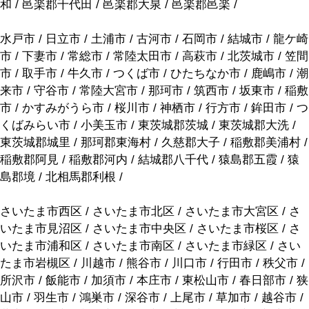
和 / 邑楽郡千代田 / 邑楽郡大泉 / 邑楽郡邑楽 /
水戸市 / 日立市 / 土浦市 / 古河市 / 石岡市 / 結城市 / 龍ケ崎
市 / 下妻市 / 常総市 / 常陸太田市 / 高萩市 / 北茨城市 / 笠間
市 / 取手市 / 牛久市 / つくば市 / ひたちなか市 / 鹿嶋市 / 潮
来市 / 守谷市 / 常陸大宮市 / 那珂市 / 筑西市 / 坂東市 / 稲敷
市 / かすみがうら市 / 桜川市 / 神栖市 / 行方市 / 鉾田市 / つ
くばみらい市 / 小美玉市 / 東茨城郡茨城 / 東茨城郡大洗 /
東茨城郡城里 / 那珂郡東海村 / 久慈郡大子 / 稲敷郡美浦村 /
稲敷郡阿見 / 稲敷郡河内 / 結城郡八千代 / 猿島郡五霞 / 猿
島郡境 / 北相馬郡利根 /
さいたま市西区 / さいたま市北区 / さいたま市大宮区 / さ
いたま市見沼区 / さいたま市中央区 / さいたま市桜区 / さ
いたま市浦和区 / さいたま市南区 / さいたま市緑区 / さい
たま市岩槻区 / 川越市 / 熊谷市 / 川口市 / 行田市 / 秩父市 /
所沢市 / 飯能市 / 加須市 / 本庄市 / 東松山市 / 春日部市 / 狭
山市 / 羽生市 / 鴻巣市 / 深谷市 / 上尾市 / 草加市 / 越谷市 /