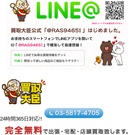
24時間365日対応!!