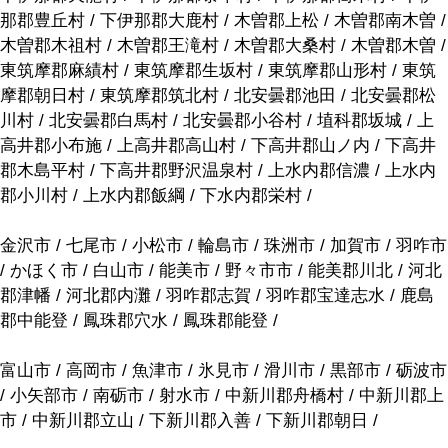
那郡豊丘村 / 下伊那郡大鹿村 / 木曽郡上松 / 木曽郡南木曽 /
木曽郡木祖村 / 木曽郡王滝村 / 木曽郡大桑村 / 木曽郡木曽 /
東筑摩郡麻績村 / 東筑摩郡生坂村 / 東筑摩郡山形村 / 東筑
摩郡朝日村 / 東筑摩郡筑北村 / 北安曇郡池田 / 北安曇郡松
川村 / 北安曇郡白馬村 / 北安曇郡小谷村 / 埴科郡坂城 / 上
高井郡小布施 / 上高井郡高山村 / 下高井郡山ノ内 / 下高井
郡木島平村 / 下高井郡野沢温泉村 / 上水内郡信濃 / 上水内
郡小川村 / 上水内郡飯綱 / 下水内郡栄村 /
金沢市 / 七尾市 / 小松市 / 輪島市 / 珠洲市 / 加賀市 / 羽咋市
/ かほく市 / 白山市 / 能美市 / 野々市市 / 能美郡川北 / 河北
郡津幡 / 河北郡内灘 / 羽咋郡志賀 / 羽咋郡宝達志水 / 鹿島
郡中能登 / 鳳珠郡穴水 / 鳳珠郡能登 /
富山市 / 高岡市 / 魚津市 / 氷見市 / 滑川市 / 黒部市 / 砺波市
/ 小矢部市 / 南砺市 / 射水市 / 中新川郡舟橋村 / 中新川郡上
市 / 中新川郡立山 / 下新川郡入善 / 下新川郡朝日 /