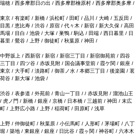
瑞穂 / 西多摩郡日の出 / 西多摩郡檜原村 / 西多摩郡奥多摩 /
東京 / 有楽町 / 新橋 / 浜松町 / 田町 / 品川 / 大崎 / 五反田 /
目黒 / 恵比寿 / 渋谷 / 原宿 / 代々木 / 新宿 / 新大久保 / 高田
馬場 / 目白 / 池袋 / 大塚 / 巣鴨 / 駒込 / 田端 / 西日暮里 / 日
暮里 / 鶯谷 / 上野 / 御徒町 / 秋葉原 / 神田 /
中野坂上 / 西新宿 / 新宿 / 新宿三丁目 / 新宿御苑前 / 四谷
三丁目 / 四ツ谷 / 赤坂見附 / 国会議事堂前 / 霞ケ関 / 銀座 /
東京 / 大手町 / 淡路町 / 御茶ノ水 / 本郷三丁目 / 後楽園 / 茗
荷谷 / 新大塚 / 池袋 /
渋谷 / 表参道 / 外苑前 / 青山一丁目 / / 赤坂見附 / 溜池山王
/ 虎ノ門 / 新橋 / 銀座 / 京橋 / 日本橋 / 三越前 / 神田 / 末広
町 / 上野広小路 / 上野 / 稲荷町 / 田原町 / 浅草
上野 / 仲御徒町 / 秋葉原 / 小伝馬町 / 人形町 / 茅場町 / 八丁
堀 / 築地 / 東銀座 / 銀座 / 日比谷 / 霞ヶ関 / 神谷町 / 六本木