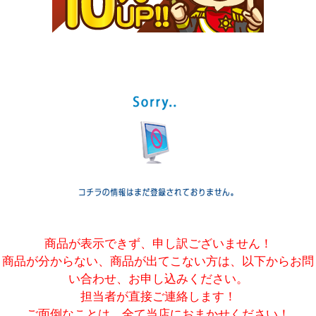
商品が表示できず、申し訳ございません！
商品が分からない、商品が出てこない方は、以下からお問
い合わせ、お申し込みください。
担当者が直接ご連絡します！
ご面倒なことは、全て当店におまかせください！