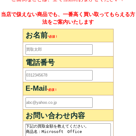
当店で扱えない商品でも、一番高く買い取ってもらえる方
法をご案内いたします
お名前
*必須！
電話番号
E-Mail
*必須！
お問い合わせ内容