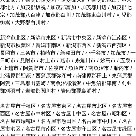
郡北方 / 加茂郡坂祝 / 加茂郡富加 / 加茂郡川辺 / 加茂郡七
宗 / 加茂郡八百津 / 加茂郡白川 / 加茂郡東白川村 / 可児郡
御嵩 / 大野郡白川村 /
新潟市北区 / 新潟市東区 / 新潟市中央区 / 新潟市江南区 /
新潟市秋葉区 / 新潟市南区 / 新潟市西区 / 新潟市西蒲区 /
長岡市 / 三条市 / 柏崎市 / 新発田市 / 小千谷市 / 加茂市 / 十
日町市 / 見附市 / 村上市 / 燕市 / 糸魚川市 / 妙高市 / 五泉市
/ 上越市 / 阿賀野市 / 佐渡市 / 魚沼市 / 南魚沼市 / 胎内市 /
北蒲原郡聖籠 / 西蒲原郡弥彦村 / 南蒲原郡田上 / 東蒲原郡
阿賀 / 三島郡出雲崎 / 南魚沼郡湯沢 / 中魚沼郡津南 / 刈羽
郡刈羽村 / 岩船郡関川村 / 岩船郡粟島浦村 /
名古屋市千種区 / 名古屋市東区 / 名古屋市北区 / 名古屋市
西区 / 名古屋市中村区 / 名古屋市中区 / 名古屋市昭和区 /
名古屋市瑞穂区 / 名古屋市熱田区 / 名古屋市中川区 / 名古
屋市港区 / 名古屋市南区 / 名古屋市守山区 / 名古屋市緑区 /