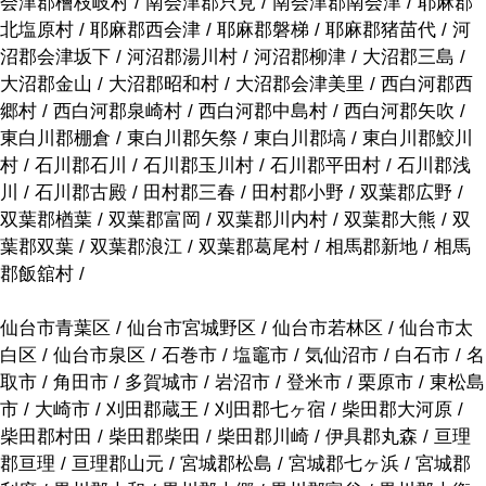
会津郡檜枝岐村 / 南会津郡只見 / 南会津郡南会津 / 耶麻郡
北塩原村 / 耶麻郡西会津 / 耶麻郡磐梯 / 耶麻郡猪苗代 / 河
沼郡会津坂下 / 河沼郡湯川村 / 河沼郡柳津 / 大沼郡三島 /
大沼郡金山 / 大沼郡昭和村 / 大沼郡会津美里 / 西白河郡西
郷村 / 西白河郡泉崎村 / 西白河郡中島村 / 西白河郡矢吹 /
東白川郡棚倉 / 東白川郡矢祭 / 東白川郡塙 / 東白川郡鮫川
村 / 石川郡石川 / 石川郡玉川村 / 石川郡平田村 / 石川郡浅
川 / 石川郡古殿 / 田村郡三春 / 田村郡小野 / 双葉郡広野 /
双葉郡楢葉 / 双葉郡富岡 / 双葉郡川内村 / 双葉郡大熊 / 双
葉郡双葉 / 双葉郡浪江 / 双葉郡葛尾村 / 相馬郡新地 / 相馬
郡飯舘村 /
仙台市青葉区 / 仙台市宮城野区 / 仙台市若林区 / 仙台市太
白区 / 仙台市泉区 / 石巻市 / 塩竈市 / 気仙沼市 / 白石市 / 名
取市 / 角田市 / 多賀城市 / 岩沼市 / 登米市 / 栗原市 / 東松島
市 / 大崎市 / 刈田郡蔵王 / 刈田郡七ヶ宿 / 柴田郡大河原 /
柴田郡村田 / 柴田郡柴田 / 柴田郡川崎 / 伊具郡丸森 / 亘理
郡亘理 / 亘理郡山元 / 宮城郡松島 / 宮城郡七ヶ浜 / 宮城郡