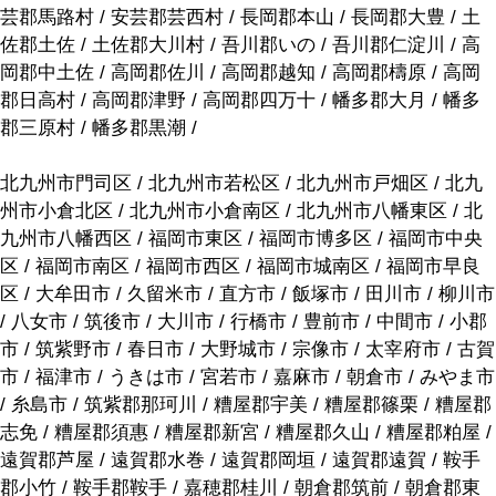
芸郡馬路村 / 安芸郡芸西村 / 長岡郡本山 / 長岡郡大豊 / 土
佐郡土佐 / 土佐郡大川村 / 吾川郡いの / 吾川郡仁淀川 / 高
岡郡中土佐 / 高岡郡佐川 / 高岡郡越知 / 高岡郡檮原 / 高岡
郡日高村 / 高岡郡津野 / 高岡郡四万十 / 幡多郡大月 / 幡多
郡三原村 / 幡多郡黒潮 /
北九州市門司区 / 北九州市若松区 / 北九州市戸畑区 / 北九
州市小倉北区 / 北九州市小倉南区 / 北九州市八幡東区 / 北
九州市八幡西区 / 福岡市東区 / 福岡市博多区 / 福岡市中央
区 / 福岡市南区 / 福岡市西区 / 福岡市城南区 / 福岡市早良
区 / 大牟田市 / 久留米市 / 直方市 / 飯塚市 / 田川市 / 柳川市
/ 八女市 / 筑後市 / 大川市 / 行橋市 / 豊前市 / 中間市 / 小郡
市 / 筑紫野市 / 春日市 / 大野城市 / 宗像市 / 太宰府市 / 古賀
市 / 福津市 / うきは市 / 宮若市 / 嘉麻市 / 朝倉市 / みやま市
/ 糸島市 / 筑紫郡那珂川 / 糟屋郡宇美 / 糟屋郡篠栗 / 糟屋郡
志免 / 糟屋郡須惠 / 糟屋郡新宮 / 糟屋郡久山 / 糟屋郡粕屋 /
遠賀郡芦屋 / 遠賀郡水巻 / 遠賀郡岡垣 / 遠賀郡遠賀 / 鞍手
郡小竹 / 鞍手郡鞍手 / 嘉穂郡桂川 / 朝倉郡筑前 / 朝倉郡東