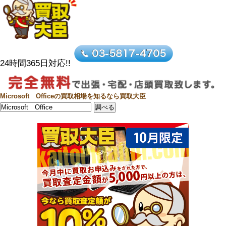
24時間365日対応!!
Microsoft Officeの買取相場を知るなら買取大臣
調べる