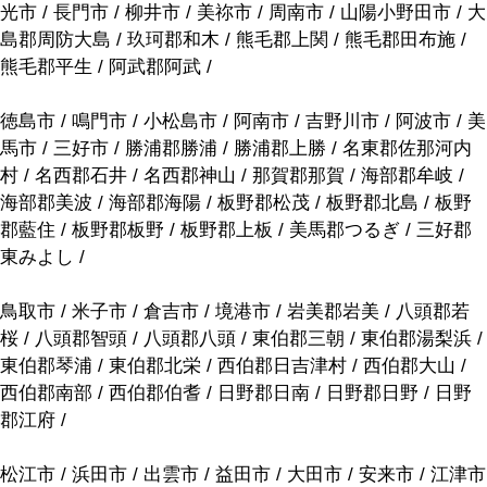
光市 / 長門市 / 柳井市 / 美祢市 / 周南市 / 山陽小野田市 / 大
島郡周防大島 / 玖珂郡和木 / 熊毛郡上関 / 熊毛郡田布施 /
熊毛郡平生 / 阿武郡阿武 /
徳島市 / 鳴門市 / 小松島市 / 阿南市 / 吉野川市 / 阿波市 / 美
馬市 / 三好市 / 勝浦郡勝浦 / 勝浦郡上勝 / 名東郡佐那河内
村 / 名西郡石井 / 名西郡神山 / 那賀郡那賀 / 海部郡牟岐 /
海部郡美波 / 海部郡海陽 / 板野郡松茂 / 板野郡北島 / 板野
郡藍住 / 板野郡板野 / 板野郡上板 / 美馬郡つるぎ / 三好郡
東みよし /
鳥取市 / 米子市 / 倉吉市 / 境港市 / 岩美郡岩美 / 八頭郡若
桜 / 八頭郡智頭 / 八頭郡八頭 / 東伯郡三朝 / 東伯郡湯梨浜 /
東伯郡琴浦 / 東伯郡北栄 / 西伯郡日吉津村 / 西伯郡大山 /
西伯郡南部 / 西伯郡伯耆 / 日野郡日南 / 日野郡日野 / 日野
郡江府 /
松江市 / 浜田市 / 出雲市 / 益田市 / 大田市 / 安来市 / 江津市